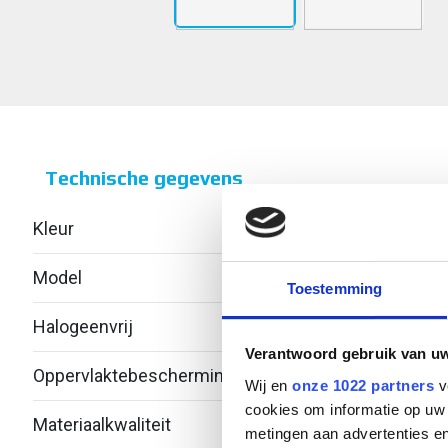
Technische gegevens
Kleur
Grijs
Model
Gesl
Toestemming
Halogeenvrij
Ja
Verantwoord gebruik van u
Oppervlaktebescherming
Onbe
Wij en
onze 1022 partners
v
cookies om informatie op uw 
Materiaalkwaliteit
Over
metingen aan advertenties en