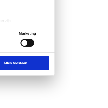
an zijn
rinting)
t
detailgedeelte
in. U kunt uw
Marketing
 media te bieden en om ons
ze partners voor social
nformatie die u aan ze heeft
Alles toestaan