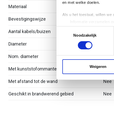
en met welke doelen.
Materiaal
Kuns
Als u het toestaat, willen we
Bevestigingswijze
Schr
Informatie verzamelen ov
Uw apparaat identificere
Toestemmingsselectie
Aantal kabels/buizen
1
Lees meer over hoe uw perso
Noodzakelijk
toestemming op elk moment wi
Diameter
16 - 
We gebruiken cookies om cont
Nom. diameter
24
websiteverkeer te analyseren
media, adverteren en analys
Weigeren
Met kunststofommanteling
Ja
verstrekt of die ze hebben v
Met afstand tot de wand
Nee
Geschikt in brandwerend gebied
Nee