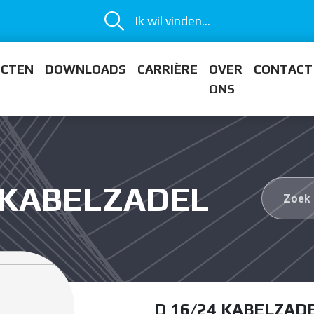
Ik wil vinden...
ECTEN
DOWNLOADS
CARRIÈRE
OVER
CONTACT
ONS
4 KABELZADEL
D 16/24 KABELZAD