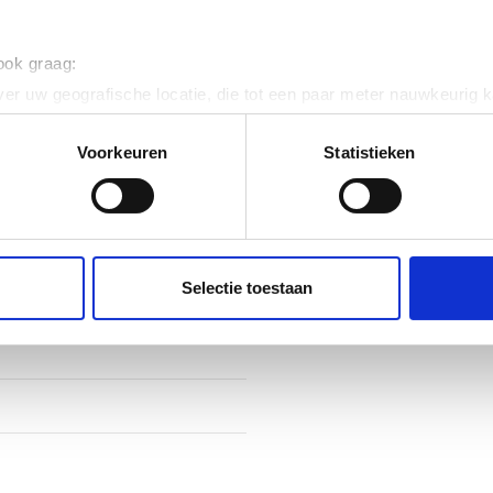
tstof
 ook graag:
oefgat
er uw geografische locatie, die tot een paar meter nauwkeurig k
n door het actief te scannen op specifieke eigenschappen (fingerp
onlijke gegevens worden verwerkt en stel uw voorkeuren in he
Voorkeuren
Statistieken
jzigen of intrekken in de Cookieverklaring.
24
ent en advertenties te personaliseren, om functies voor social
. Ook delen we informatie over uw gebruik van onze site met on
e. Deze partners kunnen deze gegevens combineren met andere i
Selectie toestaan
erzameld op basis van uw gebruik van hun services.