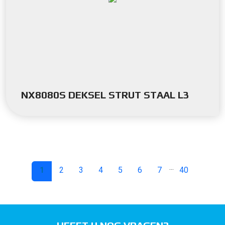
NX8080S DEKSEL STRUT STAAL L3
...
1
2
3
4
5
6
7
40