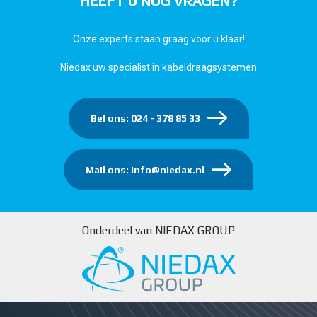
HEEFT U NOG VRAGEN?
Onze experts staan graag voor u klaar!
Niedax uw specialist in kabeldraagsystemen
Bel ons: 024 - 378 85 33
Mail ons: info@niedax.nl
Onderdeel van NIEDAX GROUP