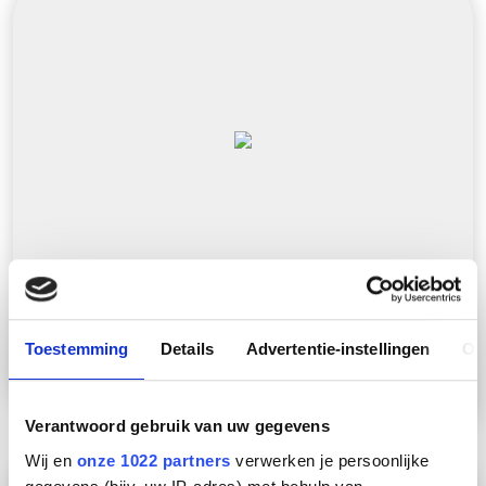
NX0070S RAILPROF. PERF
Toestemming
Details
Advertentie-instellingen
Ov
2x41x21x2,5 L=6
Verantwoord gebruik van uw gegevens
Wij en
onze 1022 partners
verwerken je persoonlijke