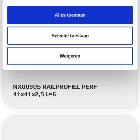
personaliseren, om functies voor social media te bieden
en om ons websiteverkeer te analyseren. Ook delen we
Alles toestaan
informatie over uw gebruik van onze site met onze
partners voor social media, adverteren en analyse. Deze
partners kunnen deze gegevens combineren met andere
Selectie toestaan
informatie die u aan ze heeft verstrekt of die ze hebben
verzameld op basis van uw gebruik van hun services.
Weigeren
NX0090S RAILPROFIEL PERF
41x41x2,5 L=6