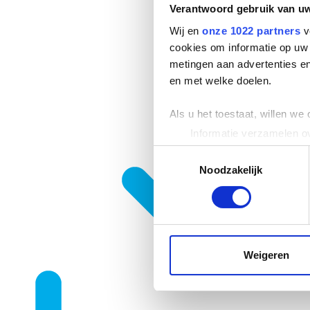
Verantwoord gebruik van u
Wij en
onze 1022 partners
v
cookies om informatie op uw 
metingen aan advertenties en
en met welke doelen.
Als u het toestaat, willen we
Informatie verzamelen ov
Uw apparaat identificere
Toestemmingsselectie
Lees meer over hoe uw perso
Noodzakelijk
toestemming op elk moment wi
We gebruiken cookies om cont
websiteverkeer te analyseren
media, adverteren en analys
Weigeren
verstrekt of die ze hebben v