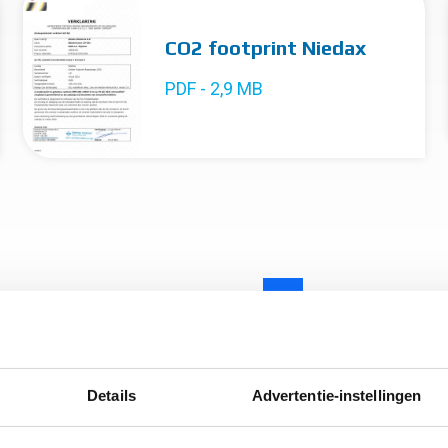
CO2 footprint Niedax
PDF - 2,9 MB
1
2
3
4
5
6
Details
Advertentie-instellingen