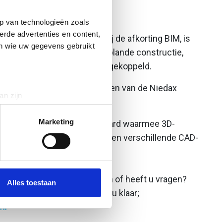
OBJECTEN
p van technologieën zoals
erde advertenties en content,
ation Model, beter bekend bij de afkorting BIM, is
en wie uw gegevens gebruikt
 van een bestaande en/of geplande constructie,
cten waaraan informatie is gekoppeld.
Mobject, vindt u BIM bestanden van de Niedax
an zijn
rinting)
t
detailgedeelte
in. U kunt uw
Marketing
n een internationale standaard waarmee 3D-
en worden uitgewisseld tussen verschillende CAD-
 media te bieden en om ons
ze partners voor social
r meer informatie, bestanden of heeft u vragen?
nformatie die u aan ze heeft
Alles toestaan
 en onze experts staan voor u klaar;
nl