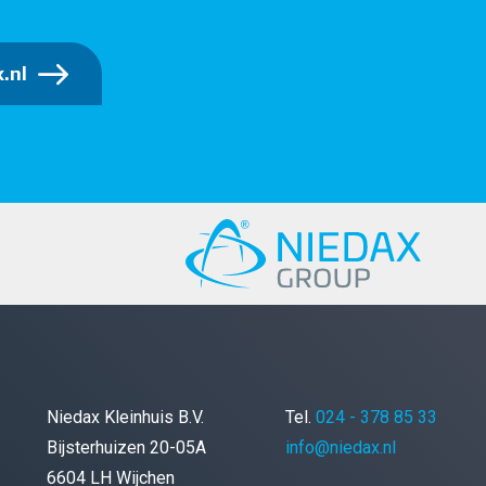
.nl
Niedax Kleinhuis B.V.
Tel.
024 - 378 85 33
Bijsterhuizen 20-05A
info@niedax.nl
6604 LH Wijchen