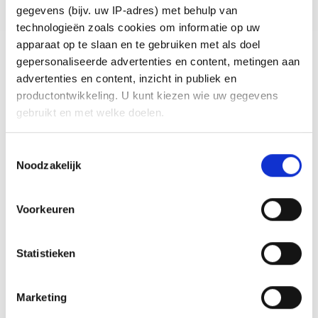
gegevens (bijv. uw IP-adres) met behulp van
technologieën zoals cookies om informatie op uw
1
2
3
4
5
6
apparaat op te slaan en te gebruiken met als doel
gepersonaliseerde advertenties en content, metingen aan
advertenties en content, inzicht in publiek en
productontwikkeling. U kunt kiezen wie uw gegevens
gebruikt en met welke doelen.
Als u het toestaat, willen we ook graag:
Toestemmingsselectie
Noodzakelijk
Informatie verzamelen over uw geografische locatie,
die tot een paar meter nauwkeurig kan zijn
Uw apparaat identificeren door het actief te scannen
Voorkeuren
op specifieke eigenschappen (fingerprinting)
Lees meer over hoe uw persoonlijke gegevens worden
Statistieken
verwerkt en stel uw voorkeuren in het
detailgedeelte
in.
U kunt uw toestemming op elk moment wijzigen of
intrekken in de Cookieverklaring.
Marketing