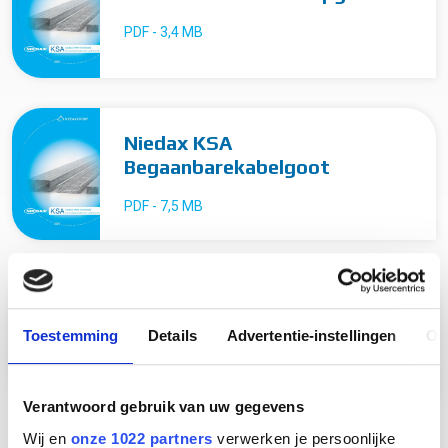
PDF - 3,4 MB
Niedax KSA
Begaanbarekabelgoot
PDF - 7,5 MB
Niedax KSA MTC Draadgoot
Toestemming
Details
Advertentie-instellingen
Ov
PDF - 3,6 MB
Verantwoord gebruik van uw gegevens
Wij en
onze 1022 partners
verwerken je persoonlijke