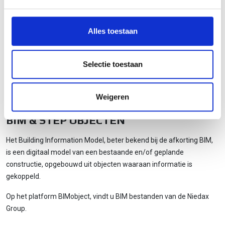
We gebruiken cookies om content en advertenties te
personaliseren, om functies voor social media te bieden
en om ons websiteverkeer te analyseren. Ook delen we
Alles toestaan
informatie over uw gebruik van onze site met onze
partners voor social media, adverteren en analyse. Deze
partners kunnen deze gegevens combineren met andere
Selectie toestaan
informatie die u aan ze heeft verstrekt of die ze hebben
verzameld op basis van uw gebruik van hun services.
Weigeren
BIM & STEP OBJECTEN
Het Building Information Model, beter bekend bij de afkorting BIM,
is een digitaal model van een bestaande en/of geplande
constructie, opgebouwd uit objecten waaraan informatie is
gekoppeld.
Op het platform BIMobject, vindt u BIM bestanden van de Niedax
Group.