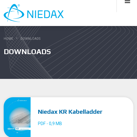
HOME
DOWNLOADS
DOWNLOADS
Niedax KR Kabelladder
PDF - 0,9 MB