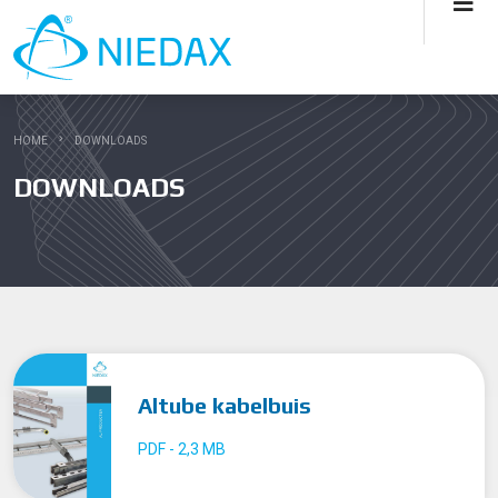
HOME
DOWNLOADS
DOWNLOADS
Altube kabelbuis
PDF - 2,3 MB