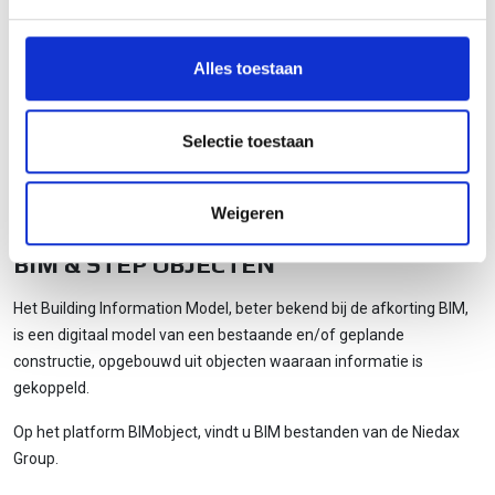
We gebruiken cookies om content en advertenties te
personaliseren, om functies voor social media te bieden
en om ons websiteverkeer te analyseren. Ook delen we
Alles toestaan
informatie over uw gebruik van onze site met onze
partners voor social media, adverteren en analyse. Deze
partners kunnen deze gegevens combineren met andere
Selectie toestaan
informatie die u aan ze heeft verstrekt of die ze hebben
verzameld op basis van uw gebruik van hun services.
Weigeren
BIM & STEP OBJECTEN
Het Building Information Model, beter bekend bij de afkorting BIM,
is een digitaal model van een bestaande en/of geplande
constructie, opgebouwd uit objecten waaraan informatie is
gekoppeld.
Op het platform BIMobject, vindt u BIM bestanden van de Niedax
Group.