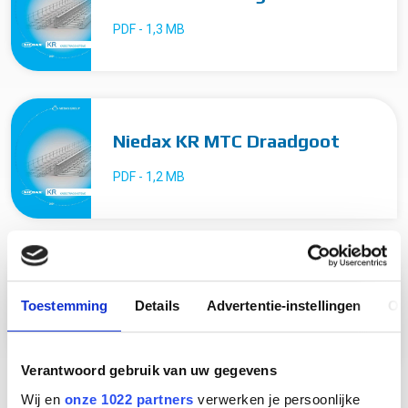
PDF - 1,3 MB
Niedax KR MTC Draadgoot
PDF - 1,2 MB
Niedax KR Kabelgoot
Toestemming
Details
Advertentie-instellingen
Ov
PDF - 2,3 MB
Verantwoord gebruik van uw gegevens
Wij en
onze 1022 partners
verwerken je persoonlijke