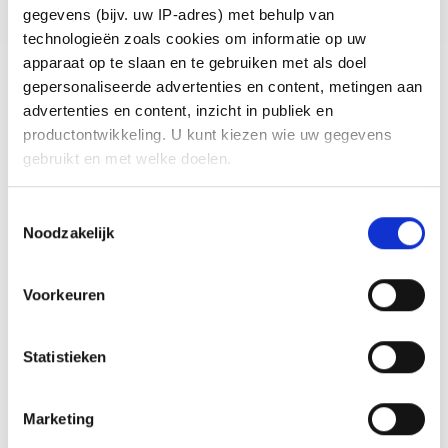
gegevens (bijv. uw IP-adres) met behulp van
technologieën zoals cookies om informatie op uw
1
2
3
4
5
6
apparaat op te slaan en te gebruiken met als doel
gepersonaliseerde advertenties en content, metingen aan
advertenties en content, inzicht in publiek en
productontwikkeling. U kunt kiezen wie uw gegevens
gebruikt en met welke doelen.
Als u het toestaat, willen we ook graag:
Toestemmingsselectie
Noodzakelijk
Informatie verzamelen over uw geografische locatie,
die tot een paar meter nauwkeurig kan zijn
Uw apparaat identificeren door het actief te scannen
Voorkeuren
op specifieke eigenschappen (fingerprinting)
Lees meer over hoe uw persoonlijke gegevens worden
Statistieken
verwerkt en stel uw voorkeuren in het
detailgedeelte
in.
U kunt uw toestemming op elk moment wijzigen of
intrekken in de Cookieverklaring.
Marketing